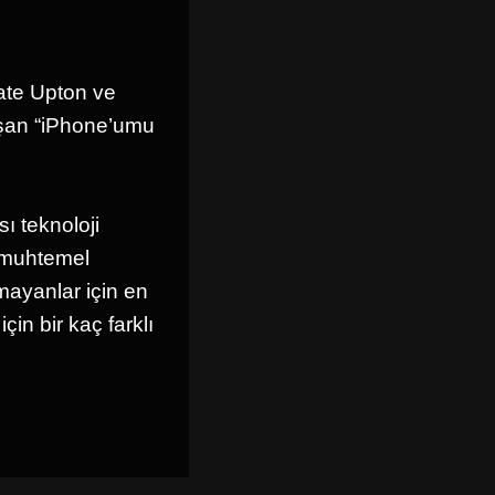
ate Upton ve
lışan “iPhone’umu
ı teknoloji
m muhtemel
mayanlar için en
in bir kaç farklı