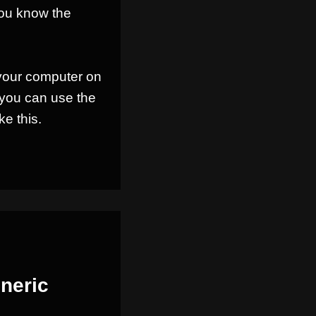
you know the
 your computer on
 you can use the
e this.
neric