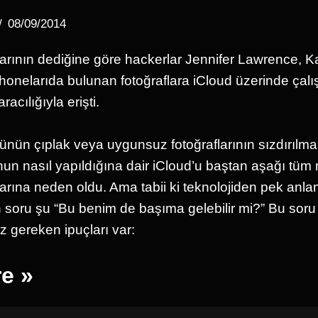
08/09/2014
arının dediğine göre hackerlar Jennifer Lawrence, K
iPhonelarıda bulunan fotoğraflara iCloud üzerinde ça
acılığıyla erişti.
nün çıplak veya uygunsuz fotoğraflarının sızdırılmas
un nasıl yapıldığına dair iCloud’u baştan aşağı tü
larına neden oldu. Ama tabii ki teknolojiden pek anla
soru şu “Bu benim de başıma gelebilir mi?” Bu soru iç
z gereken ipuçları var:
e »