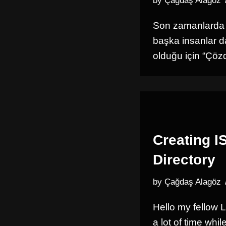
by
Çağdaş Alagöz
Son zamanlarda 
başka insanlar 
olduğu için “Çö
Creating I
Directory
by
Çağdaş Alagöz
Hello my fellow L
a lot of time wh