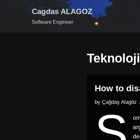
Cagdas ALAGOZ
Skip
Software Engineer
to
content
Teknoloji
How to dis
by
Çağdaş Alagöz
S
om
ar
de