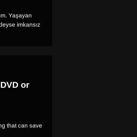
ım. Yaşayan
edeyse imkansız
 DVD or
ing that can save