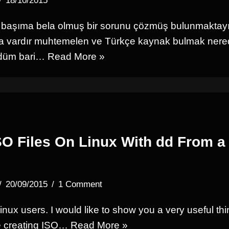
18/10/2015
başıma bela olmuş bir sorunu çözmüş bulunmaktay
da vardır muhtemelen ve Türkçe kaynak bulmak ner
zdüm bari…
Read More »
SO Files On Linux With dd From a
20/09/2015
1 Comment
inux users. I would like to show you a very useful th
ile creating ISO…
Read More »