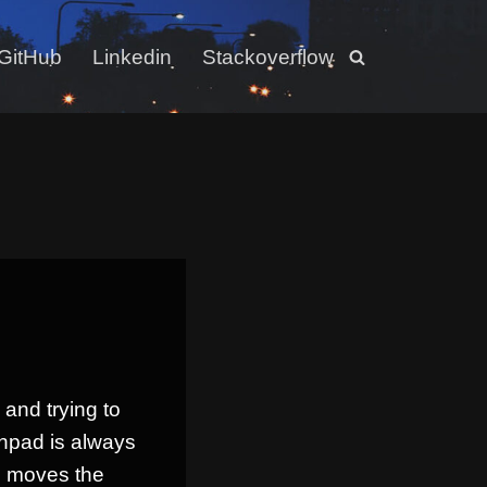
GitHub
Linkedin
Stackoverflow
 and trying to
chpad is always
d moves the