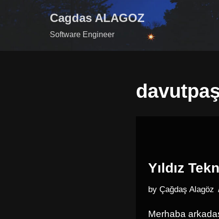
Cagdas ALAGOZ
Skip
Software Engineer
to
content
davutpa
Yıldız Tekn
by
Çağdaş Alagöz
Merhaba arkadaşl