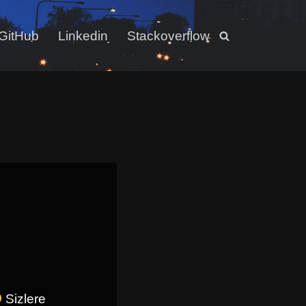
GitHub
Linkedin
Stackoverflow
Sizlere