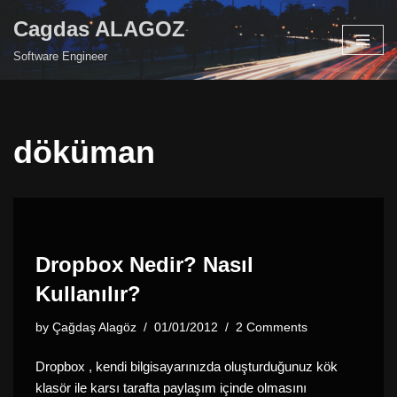
Cagdas ALAGOZ
Skip
Software Engineer
to
content
döküman
Dropbox Nedir? Nasıl
Kullanılır?
by
Çağdaş Alagöz
01/01/2012
2 Comments
Dropbox , kendi bilgisayarınızda oluşturduğunuz kök
klasör ile karsı tarafta paylaşım içinde olmasını