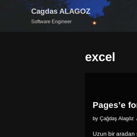
Cagdas ALAGOZ
Skip
Software Engineer
to
content
excel
Pages’e f
by
Çağdaş Alagöz
Uzun bir aradan 