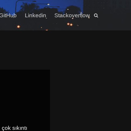
GitHub
Linkedin
Stackoverflow
çok sıkıntı