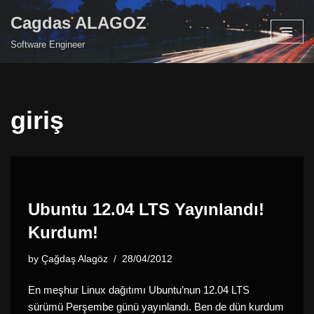
Cagdas ALAGOZ
Skip
Software Engineer
to
content
giriş
Ubuntu 12.04 LTS Yayınlandı!
Kurdum!
by
Çağdaş Alagöz
28/04/2012
En meşhur Linux dağıtımı Ubuntu’nun 12.04 LTS
sürümü Perşembe günü yayınlandı. Ben de dün kurdum