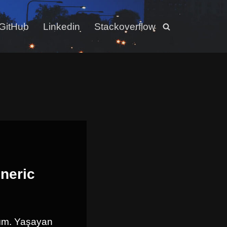
GitHub
Linkedin
Stackoverflow
neric
ım. Yaşayan