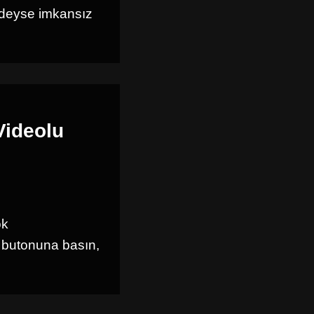
edeyse imkansız
Videolu
ok
e butonuna basın,