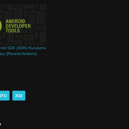
roid SDK (ADK) Kurulumu
sı [Resimli Anlatım]
NTU
X32
”