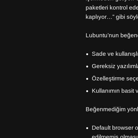
paketleri kontrol e
kaplıyor…” gibi sö
Lubuntu’nun beğend
Sade ve kullanışl
Gereksiz yazılıml
Özelleştirme seçe
Kullanımın basit v
Beğenmediğim yönle
Default browser ol
edilmemiş olması.