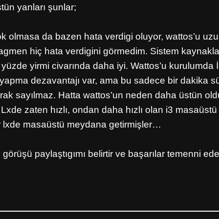
tün yanları şunlar;
k olmasa da bazen hata verdigi oluyor, wattos’u uz
gmen hiç hata verdigini görmedim. Sistem kaynakla
yüzde yirmi civarında daha iyi. Wattos’u kurulumda 
yapma dezavantajı var, ama bu sadece bir dakika sü
arak sayılmaz. Hatta wattos’un neden daha üstün ol
 Lxde zaten hızlı, ondan daha hızlı olan i3 masaüstü il
 lxde masaüstü meydana getirmişler…
 görüşü paylaştıgımı belirtir ve başarılar temenni e