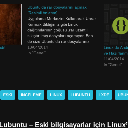
Ubuntu’da rar dosyalarını açmak
[Resimli Anlatım]
Uygulama Merkezini Kullanarak Unrar
Kurmak Bildiğimiz gibi Linux
dağıtımlarının çoğusu .rar uzantılı
sıkıştırılmış dosyaları açamıyor. Ben
de size Ubuntu'da rar dosyalarınızı
nasıl açabileceğinizi kısaca
13/04/2014
dı!
Linux de And
anlatacağım. Ben Ubuntu ve Ubuntu
In "Genel"
ve Hazırlanma
tabanlı olan Elementary OS için
11/04/2014
anlatıyorum ama hepsi neredeyse
In "Genel"
aynı. Bu iş için kullandığımız bir
program mevcut. Adı da "unrar"
uygulama merkezinden
indirebileceğiniz…
ESKI
INCELEME
LINUX
LUBUNTU
LXDE
UBU
Lubuntu – Eski bilgisayarlar için Linux