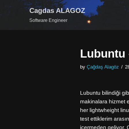
Cagdas ALAGOZ
Skip
Software Engineer
to
content
Lubuntu –
by
Çağdaş Alagöz
2
Lubuntu bilindiği gi
makinalara hizmet 
her lightwheight li
test ettiklerim aras
içermeden geliyor. 