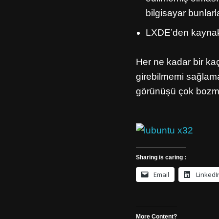
bilgisayar bunlar
LXDE’den kaynakl
Her ne kadar bir ka
girebilmemi sağlama
görünüşü çok bozmuş
Sharing is caring :
Email
LinkedI
More Content?