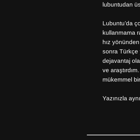
lubuntudan üs
Lubuntu’da ço
kullanmama ra
hız yönünden 
sonra Türkçe 
dejavantaj ol
ve araştırdım.
mükemmel bir
Yazınızla aynı