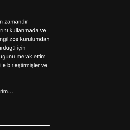
un zamandır
rını kullanmada ve
İngilizce kurulumdan
rdügü için
dugunu merak ettim
e birleştirmişler ve
derim…