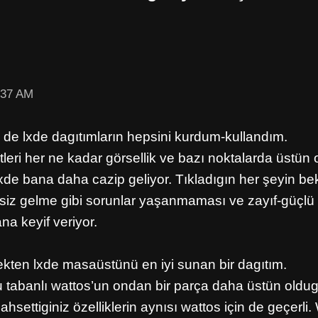
:37 AM
de lxde dagıtımların hepsini kurdum-kullandım.
eri her ne kadar görsellik ve bazı noktalarda üstün 
lxde bana daha cazip geliyor. Tıkladıgın her şeyin b
rsiz gelme gibi sorunlar yaşanmaması ve zayıf-güçlü 
na keyif veriyor.
kten lxde masaüstünü en iyi sunan bir dagıtım.
 tabanlı wattos’un ondan bir parça daha üstün oldug
ahsettiginiz özelliklerin aynısı wattos için de geçerli.