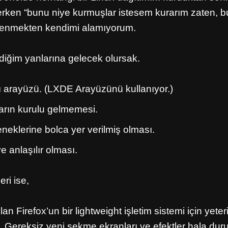
derken “bunu niye kurmuşlar istesem kurarım zaten, 
ylenmekten kendimi alamıyorum.
iğim yanlarına gelecek olursak.
ı arayüzü. (LXDE Arayüzünü kullanıyor.)
arın kurulu gelmemesi.
neklerine bolca yer verilmiş olması.
e anlaşılır olması.
ri ise,
an Firefox’un bir lightweight işletim sistemi için yete
 Gereksiz yeni sekme ekranları ve efektler hala duru