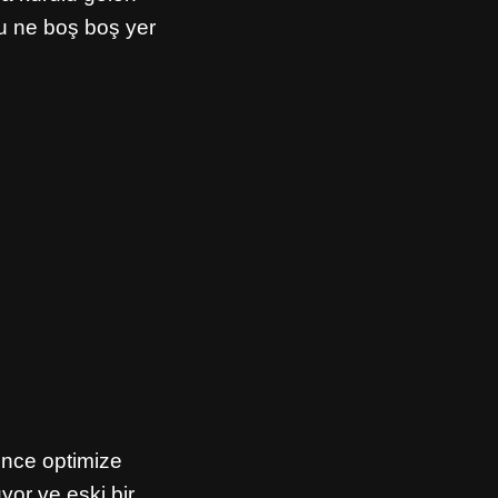
bu ne boş boş yer
rince optimize
yor ve eski bir