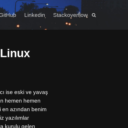
GitHub
Linkedin
Stackoverflow
 Linux
acı ise eski ve yavaş
için hemen hemen
ki en azından benim
iz yazılımlar
ra kurulu gelen