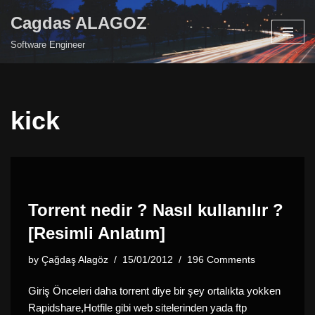
Cagdas ALAGOZ
Skip
Software Engineer
to
content
kick
Torrent nedir ? Nasıl kullanılır ?
[Resimli Anlatım]
by
Çağdaş Alagöz
15/01/2012
196 Comments
Giriş Önceleri daha torrent diye bir şey ortalıkta yokken
Rapidshare,Hotfile gibi web sitelerinden yada ftp