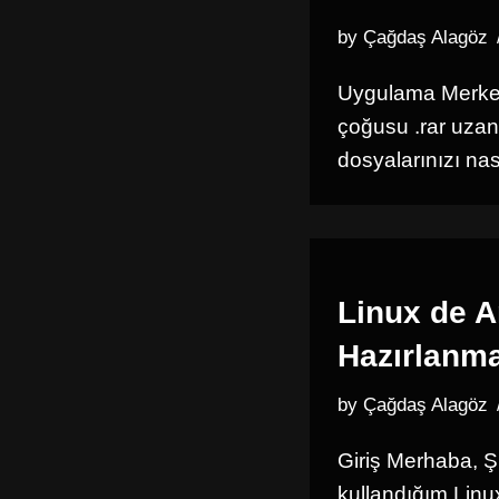
by
Çağdaş Alagöz
Uygulama Merkezi
çoğusu .rar uzant
dosyalarınızı na
Linux de 
Hazırlanma
by
Çağdaş Alagöz
Giriş Merhaba, Şi
kullandığım Linux