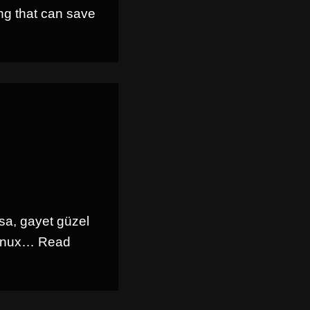
ing that can save
lsa, gayet güzel
 linux…
Read