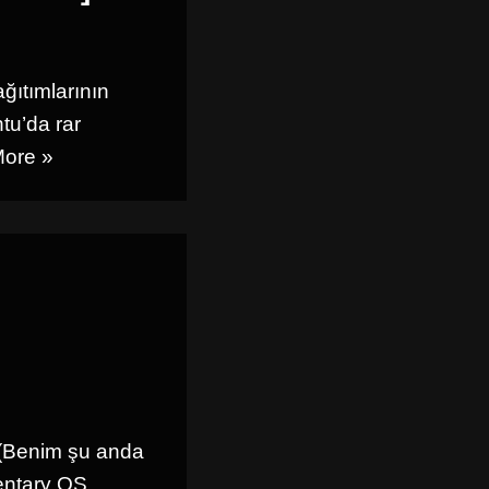
ğıtımlarının
tu’da rar
ore »
e (Benim şu anda
entary OS.