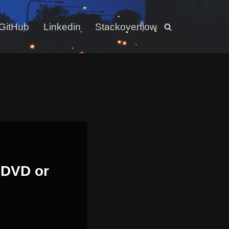
GitHub
Linkedin
Stackoverflow
 DVD or