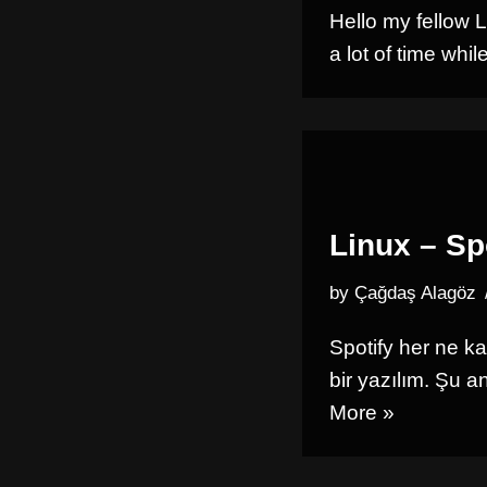
Hello my fellow L
a lot of time wh
Linux – Sp
by
Çağdaş Alagöz
Spotify her ne ka
bir yazılım. Şu a
More »