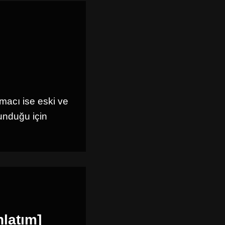
Amacı ise eski ve
unduğu için
latım]