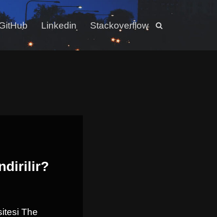
GitHub
Linkedin
Stackoverflow
dirilir?
itesi The