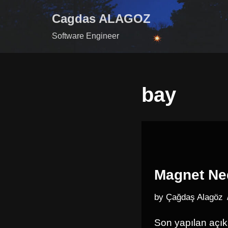
Cagdas ALAGOZ
Skip
Software Engineer
to
content
bay
Magnet Nedi
by
Çağdaş Alagöz
Son yapılan açık