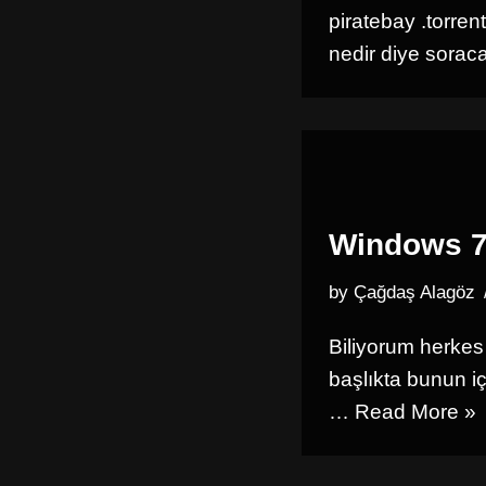
piratebay .torre
nedir diye sorac
Windows 7’
by
Çağdaş Alagöz
Biliyorum herkes 
başlıkta bunun iç
…
Read More »